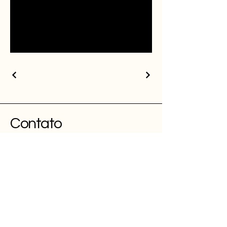
Contato
Tem um projeto em mente?
cima.giovanna@gmail.com
11 94067
1159
Follow
INSTAGRAM